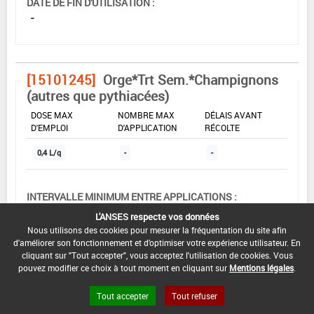
DATE DE FIN D'UTILISATION :
-
[15101245]
Orge*Trt Sem.*Champignons
(autres que pythiacées)
DOSE MAX
NOMBRE MAX
DÉLAIS AVANT
D'EMPLOI
D'APPLICATION
RÉCOLTE
0,4 L/q
-
-
INTERVALLE MINIMUM ENTRE APPLICATIONS :
-
L'ANSES respecte vos données
Nous utilisons des cookies pour mesurer la fréquentation du site afin
DATE DE RETRAIT DE L'USAGE :
d'améliorer son fonctionnement et d'optimiser votre expérience utilisateur. En
06/02/2004
cliquant sur "Tout accepter", vous acceptez l'utilisation de cookies. Vous
pouvez modifier ce choix à tout moment en cliquant sur
Mentions légales
.
DATE DE FIN DE DISTRIBUTION :
-
Tout accepter
Tout refuser