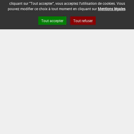
cliquant sur "Tout accepter", vous acceptez l'utilisation de cookies. Vous
-
pouvez modifier ce choix à tout moment en cliquant sur
Mentions légales
.
DATE DE RETRAIT DE L'USAGE :
Tout accepter
Tout refuser
01/11/1993
DATE DE FIN DE DISTRIBUTION :
-
DATE DE FIN D'UTILISATION :
-