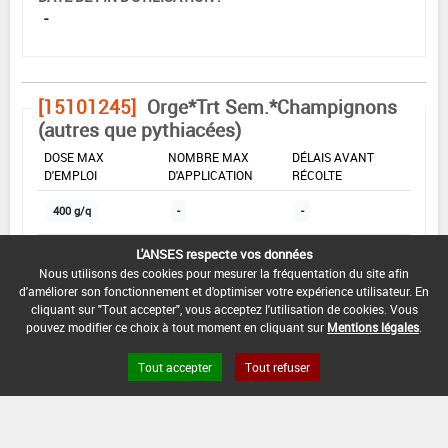
-
[15101245]
Orge*Trt Sem.*Champignons
(autres que pythiacées)
DOSE MAX
NOMBRE MAX
DÉLAIS AVANT
D'EMPLOI
D'APPLICATION
RÉCOLTE
400 g/q
-
-
L'ANSES respecte vos données
INTERVALLE MINIMUM ENTRE APPLICATIONS :
Nous utilisons des cookies pour mesurer la fréquentation du site afin
d'améliorer son fonctionnement et d'optimiser votre expérience utilisateur. En
-
cliquant sur "Tout accepter", vous acceptez l'utilisation de cookies. Vous
pouvez modifier ce choix à tout moment en cliquant sur
Mentions légales
.
DATE DE RETRAIT DE L'USAGE :
01/11/1994
Tout accepter
Tout refuser
DATE DE FIN DE DISTRIBUTION :
-