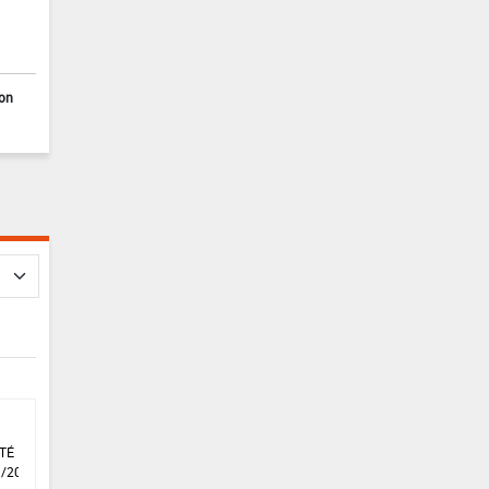
ion
TÉ DU
1/2021