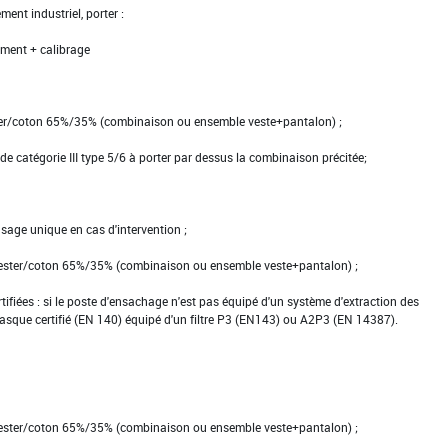
ment industriel, porter :
ment + calibrage
ster/coton 65%/35% (combinaison ou ensemble veste+pantalon) ;
e catégorie III type 5/6 à porter par dessus la combinaison précitée;
usage unique en cas d'intervention ;
lyester/coton 65%/35% (combinaison ou ensemble veste+pantalon) ;
rtifiées : si le poste d'ensachage n'est pas équipé d'un système d'extraction des
asque certifié (EN 140) équipé d'un filtre P3 (EN143) ou A2P3 (EN 14387).
lyester/coton 65%/35% (combinaison ou ensemble veste+pantalon) ;