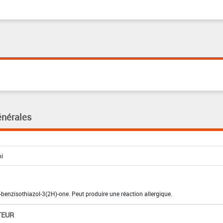
énérales
-benzisothiazol-3(2H)-one. Peut produire une réaction allergique.
TEUR