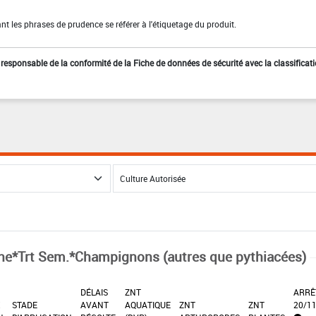
t les phrases de prudence se référer à l'étiquetage du produit.
st responsable de la conformité de la Fiche de données de sécurité avec la classificat
ne*Trt Sem.*Champignons (autres que pythiacées)
DÉLAIS
ZNT
ARRÊ
X
STADE
AVANT
AQUATIQUE
ZNT
ZNT
20/1