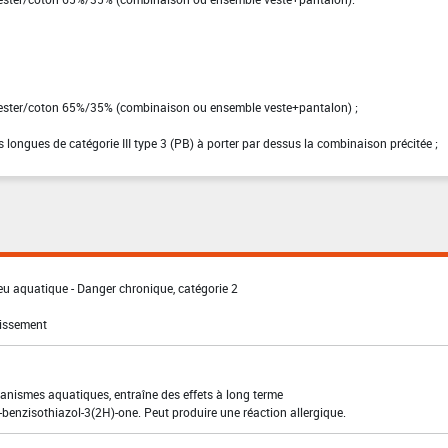
lyester/coton 65%/35% (combinaison ou ensemble veste+pantalon) ;
 longues de catégorie III type 3 (PB) à porter par dessus la combinaison précitée ;
eu aquatique - Danger chronique, catégorie 2
tissement
anismes aquatiques, entraîne des effets à long terme
2-benzisothiazol-3(2H)-one. Peut produire une réaction allergique.