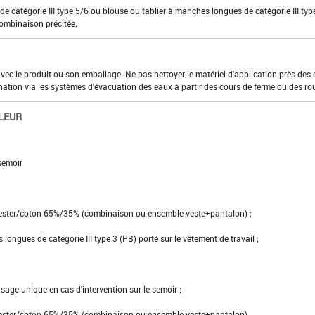
e catégorie III type 5/6 ou blouse ou tablier à manches longues de catégorie III typ
combinaison précitée;
 avec le produit ou son emballage. Ne pas nettoyer le matériel d'application près des
nation via les systèmes d'évacuation des eaux à partir des cours de ferme ou des ro
LEUR
semoir
lyester/coton 65%/35% (combinaison ou ensemble veste+pantalon) ;
 longues de catégorie III type 3 (PB) porté sur le vêtement de travail ;
usage unique en cas d'intervention sur le semoir ;
lyester/coton 65%/35% (combinaison ou ensemble veste+pantalon).