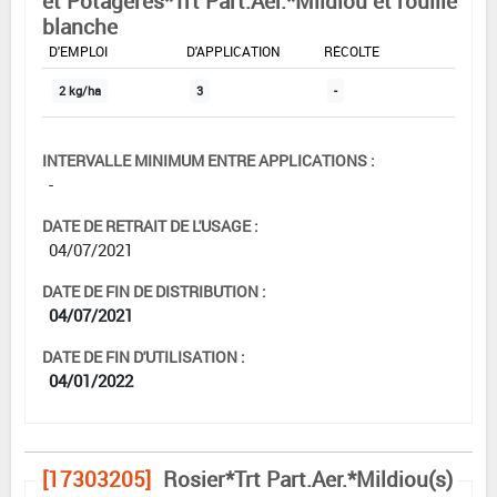
et Potagères*Trt Part.Aer.*Mildiou et rouille
blanche
DOSE MAX
NOMBRE MAX
DÉLAIS AVANT
D'EMPLOI
D'APPLICATION
RÉCOLTE
2 kg/ha
3
-
INTERVALLE MINIMUM ENTRE APPLICATIONS :
-
DATE DE RETRAIT DE L'USAGE :
04/07/2021
DATE DE FIN DE DISTRIBUTION :
04/07/2021
DATE DE FIN D'UTILISATION :
04/01/2022
[17303205]
Rosier*Trt Part.Aer.*Mildiou(s)