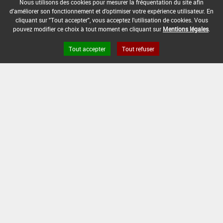
Nous utilisons des cookies pour mesurer la fréquentation du site afin
d'améliorer son fonctionnement et d'optimiser votre expérience utilisateur. En
cliquant sur "Tout accepter", vous acceptez l'utilisation de cookies. Vous
DOSE MAX
NOMBRE MAX
DÉLAIS AVANT
pouvez modifier ce choix à tout moment en cliquant sur
Mentions légales
.
D'EMPLOI
D'APPLICATION
RÉCOLTE
Tout accepter
Tout refuser
2,5 kg/ha
2
28 Jour (s)
INTERVALLE MINIMUM ENTRE APPLICATIONS :
-
DATE DE RETRAIT DE L'USAGE :
04/07/2021
DATE DE FIN DE DISTRIBUTION :
04/07/2021
DATE DE FIN D'UTILISATION :
04/01/2022