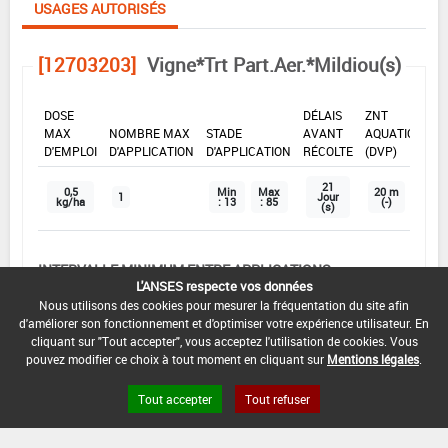
USAGES AUTORISÉS
[12703203]
Vigne*Trt Part.Aer.*Mildiou(s)
DOSE
DÉLAIS
ZNT
MAX
NOMBRE MAX
STADE
AVANT
AQUATIQUE
D'EMPLOI
D'APPLICATION
D'APPLICATION
RÉCOLTE
(DVP)
21
0,5
Min
Max
20 m
1
Jour
kg/ha
: 13
: 85
(-)
(s)
INTERVALLE MINIMUM ENTRE APPLICATIONS :
L'ANSES respecte vos données
-
Nous utilisons des cookies pour mesurer la fréquentation du site afin
d'améliorer son fonctionnement et d'optimiser votre expérience utilisateur. En
DISTANCE DE SÉCURITÉ RIVERAIN ET PERSONNES
cliquant sur "Tout accepter", vous acceptez l'utilisation de cookies. Vous
PRÉSENTES :
pouvez modifier ce choix à tout moment en cliquant sur
Mentions légales
.
Se référer à la catégorie « RIVERAINS » dans la
rubrique « conditions d'emploi générales » ci-dessus.
Tout accepter
Tout refuser
En l'absence de distance de sécurité riverains fixée
dans l'AMM, l'arrêté du 4 mai 2017 relatif à la mise sur