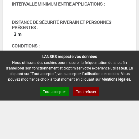
INTERVALLE MINIMUM ENTRE APPLICATIONS :
-
DISTANCE DE SÉCURITÉ RIVERAIN ET PERSONNES
PRÉSENTES :
3 m
CONDITIONS :
- Pas plus de 3 applications consécutives
L'ANSES respecte vos données
Nous utilisons des cookies pour mesurer la fréquentation du site afin
DATE D'AUTORISATION DE L'USAGE :
d'améliorer son fonctionnement et d'optimiser votre expérience utilisateur. En
11/08/2023
cliquant sur "Tout accepter", vous acceptez l'utilisation de cookies. Vous
pouvez modifier ce choix à tout moment en cliquant sur
Mentions légales
.
Tout accepter
Tout refuser
[12703203]
Vigne*Trt Part.Aer.*Mildiou(s)
DOSE
DÉLAIS
ZNT
MAX
NOMBRE MAX
STADE
AVANT
AQUATIQUE
D'EMPLOI
D'APPLICATION
D'APPLICATION
RÉCOLTE
(DVP)
28
0,375
Min
Max
5 m