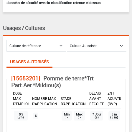
données de sécurité avec la classification retenue ci-dessus.
Usages / Cultures
USAGES AUTORISÉS
[15653201]
Pomme de terre*Trt
Part.Aer.*Mildiou(s)
DOSE
DÉLAIS
ZNT
MAX
NOMBRE MAX
STADE
AVANT
AQUATIQUE
D'EMPLOI
D'APPLICATION
D'APPLICATION
RÉCOLTE
(DVP)
0,5
Min
Max
7 Jour
5 m
6
L/ha
: -
: -
(s)
(5 m)