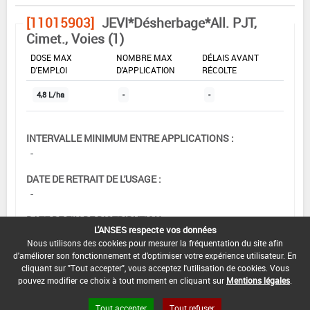
[11015903]
JEVI*Désherbage*All. PJT,
Cimet., Voies (1)
DOSE MAX
NOMBRE MAX
DÉLAIS AVANT
D'EMPLOI
D'APPLICATION
RÉCOLTE
4,8 L/ha
-
-
INTERVALLE MINIMUM ENTRE APPLICATIONS :
-
DATE DE RETRAIT DE L'USAGE :
-
DATE DE FIN DE DISTRIBUTION :
L'ANSES respecte vos données
30/05/2008
Nous utilisons des cookies pour mesurer la fréquentation du site afin
d'améliorer son fonctionnement et d'optimiser votre expérience utilisateur. En
DATE DE FIN D'UTILISATION :
cliquant sur "Tout accepter", vous acceptez l'utilisation de cookies. Vous
13/12/2008
pouvez modifier ce choix à tout moment en cliquant sur
Mentions légales
.
Tout accepter
Tout refuser