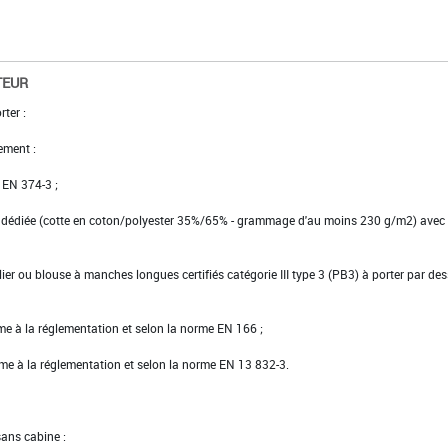
TEUR
rter :
ement :
s EN 374-3 ;
l dédiée (cotte en coton/polyester 35%/65% - grammage d'au moins 230 g/m2) avec
er ou blouse à manches longues certifiés catégorie III type 3 (PB3) à porter par des
rme à la réglementation et selon la norme EN 166 ;
rme à la réglementation et selon la norme EN 13 832-3.
sans cabine :