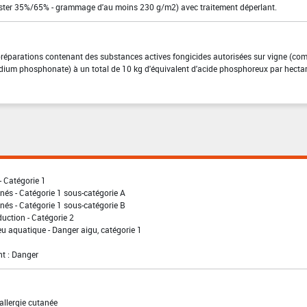
ester 35%/65% - grammage d'au moins 230 g/m2) avec traitement déperlant.
 préparations contenant des substances actives fongicides autorisées sur vigne (co
odium phosphonate) à un total de 10 kg d'équivalent d'acide phosphoreux par hectar
- Catégorie 1
nés - Catégorie 1 sous-catégorie A
nés - Catégorie 1 sous-catégorie B
uction - Catégorie 2
eu aquatique - Danger aigu, catégorie 1
t : Danger
allergie cutanée