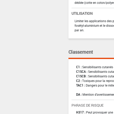
dédiée (cotte en coton/poly
UTILISATION
Limiter les applications des
fosétyl-aluminium et le diss
par an.
Classement
C1 :
Sensibilisants cutanés 
C1SCA :
Sensibilisants cuta
C1SCB :
Sensibilisants cuta
C2 :
Toxiques pour la reprod
TAC1 :
Dangers pour le mili
DA :
Mention d'avertissemen
PHRASE DE RISQUE
H317 :
Peut provoquer une 