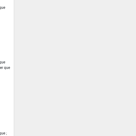
ique
ique
ter que
que ;