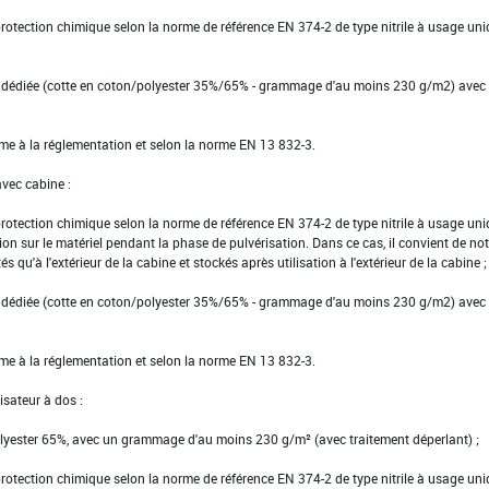
 protection chimique selon la norme de référence EN 374-2 de type nitrile à usage un
l dédiée (cotte en coton/polyester 35%/65% - grammage d'au moins 230 g/m2) avec
rme à la réglementation et selon la norme EN 13 832-3.
avec cabine :
 protection chimique selon la norme de référence EN 374-2 de type nitrile à usage un
ion sur le matériel pendant la phase de pulvérisation. Dans ce cas, il convient de no
és qu'à l'extérieur de la cabine et stockés après utilisation à l'extérieur de la cabine ;
l dédiée (cotte en coton/polyester 35%/65% - grammage d'au moins 230 g/m2) avec
rme à la réglementation et selon la norme EN 13 832-3.
isateur à dos :
yester 65%, avec un grammage d'au moins 230 g/m² (avec traitement déperlant) ;
 protection chimique selon la norme de référence EN 374-2 de type nitrile à usage uni