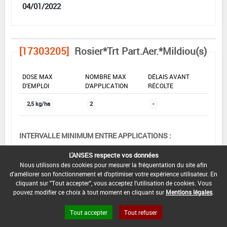
04/01/2022
[17303205]
Rosier*Trt Part.Aer.*Mildiou(s)
DOSE MAX
NOMBRE MAX
DÉLAIS AVANT
D'EMPLOI
D'APPLICATION
RÉCOLTE
2,5 kg/ha
2
-
INTERVALLE MINIMUM ENTRE APPLICATIONS :
-
L'ANSES respecte vos données
DATE DE RETRAIT DE L'USAGE :
Nous utilisons des cookies pour mesurer la fréquentation du site afin
d'améliorer son fonctionnement et d'optimiser votre expérience utilisateur. En
04/07/2021
cliquant sur "Tout accepter", vous acceptez l'utilisation de cookies. Vous
pouvez modifier ce choix à tout moment en cliquant sur
Mentions légales
.
DATE DE FIN DE DISTRIBUTION :
04/07/2021
Tout accepter
Tout refuser
DATE DE FIN D'UTILISATION :