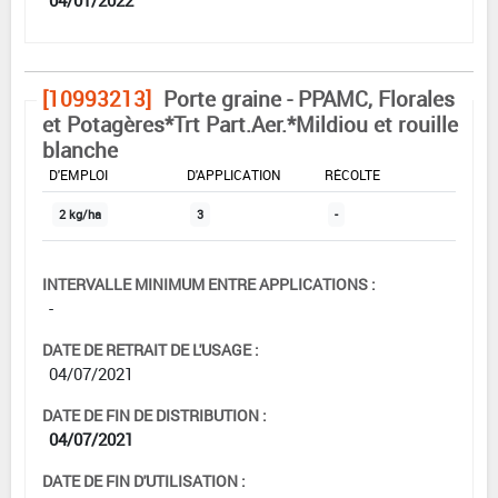
[10993213]
Porte graine - PPAMC, Florales
et Potagères*Trt Part.Aer.*Mildiou et rouille
blanche
DOSE MAX
NOMBRE MAX
DÉLAIS AVANT
D'EMPLOI
D'APPLICATION
RÉCOLTE
2 kg/ha
3
-
INTERVALLE MINIMUM ENTRE APPLICATIONS :
-
DATE DE RETRAIT DE L'USAGE :
04/07/2021
DATE DE FIN DE DISTRIBUTION :
04/07/2021
DATE DE FIN D'UTILISATION :