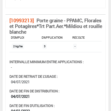
[10993213]
Porte graine - PPAMC, Florales
et Potagères*Trt Part.Aer.*Mildiou et rouille
blanche
DOSE MAX
NOMBRE MAX
DÉLAIS AVANT
D'EMPLOI
D'APPLICATION
RÉCOLTE
2 kg/ha
3
-
INTERVALLE MINIMUM ENTRE APPLICATIONS :
-
DATE DE RETRAIT DE L'USAGE :
04/07/2021
DATE DE FIN DE DISTRIBUTION :
04/07/2021
DATE DE FIN D'UTILISATION :
04/01/2022