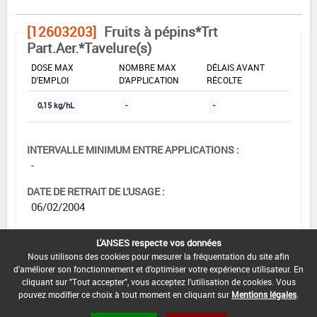
[12603203]
Fruits à pépins*Trt
Part.Aer.*Tavelure(s)
DOSE MAX
NOMBRE MAX
DÉLAIS AVANT
D'EMPLOI
D'APPLICATION
RÉCOLTE
0,15 kg/hL
-
-
INTERVALLE MINIMUM ENTRE APPLICATIONS :
-
DATE DE RETRAIT DE L'USAGE :
06/02/2004
DATE DE FIN DE DISTRIBUTION :
L'ANSES respecte vos données
-
Nous utilisons des cookies pour mesurer la fréquentation du site afin
d'améliorer son fonctionnement et d'optimiser votre expérience utilisateur. En
DATE DE FIN D'UTILISATION :
cliquant sur "Tout accepter", vous acceptez l'utilisation de cookies. Vous
-
pouvez modifier ce choix à tout moment en cliquant sur
Mentions légales
.