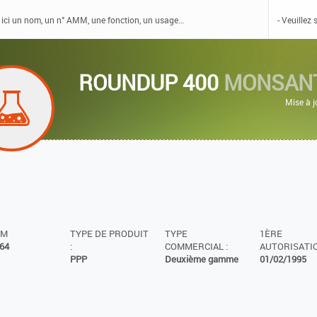
ROUNDUP 400
MONSAN
Mise à 
MM
TYPE DE PRODUIT
TYPE
1ÈRE
64
:
COMMERCIAL :
AUTORISATIO
PPP
Deuxième gamme
01/02/1995