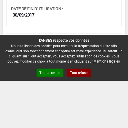
DATE DE FIN D'UTILISATION :
30/09/2017
[00237001]
Fruits à pépins*Trt
L'ANSES respecte vos données
Part.Aer.*Stimul. Déf. Plantes - Maladies
Nous utilisons des cookies pour mesurer la fréquentation du site afin
d'améliorer son fonctionnement et d'optimiser votre expérience utilisateur. En
DOSE MAX
NOMBRE MAX
DÉLAIS AVANT
cliquant sur "Tout accepter", vous acceptez l'utilisation de cookies. Vous
D'EMPLOI
D'APPLICATION
RÉCOLTE
pouvez modifier ce choix à tout moment en cliquant sur
Mentions légales
.
1,25 kg/ha
2
55 Jour (s)
Tout accepter
Tout refuser
INTERVALLE MINIMUM ENTRE APPLICATIONS :
-
DATE DE RETRAIT DE L'USAGE :
29/04/2016
DATE DE FIN DE DISTRIBUTION :
30/09/2016