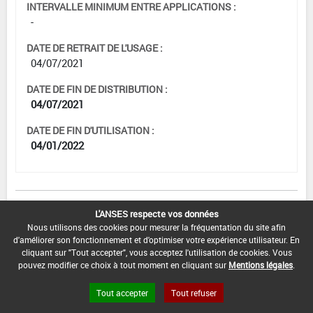
INTERVALLE MINIMUM ENTRE APPLICATIONS :
-
DATE DE RETRAIT DE L'USAGE :
04/07/2021
DATE DE FIN DE DISTRIBUTION :
04/07/2021
DATE DE FIN D'UTILISATION :
04/01/2022
[16843201]
Poireau*Trt Part.Aer.*Mildiou(s)
L'ANSES respecte vos données
Nous utilisons des cookies pour mesurer la fréquentation du site afin
d'améliorer son fonctionnement et d'optimiser votre expérience utilisateur. En
DOSE MAX
NOMBRE MAX
DÉLAIS AVANT
cliquant sur "Tout accepter", vous acceptez l'utilisation de cookies. Vous
D'EMPLOI
D'APPLICATION
RÉCOLTE
pouvez modifier ce choix à tout moment en cliquant sur
Mentions légales
.
2 kg/ha
3
60 Jour (s)
Tout accepter
Tout refuser