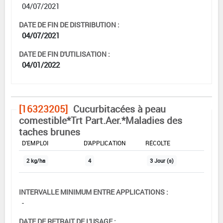
04/07/2021
DATE DE FIN DE DISTRIBUTION :
04/07/2021
DATE DE FIN D'UTILISATION :
04/01/2022
[16323205]
Cucurbitacées à peau
comestible*Trt Part.Aer.*Maladies des
taches brunes
DOSE MAX
NOMBRE MAX
DÉLAIS AVANT
D'EMPLOI
D'APPLICATION
RÉCOLTE
2 kg/ha
4
3 Jour (s)
INTERVALLE MINIMUM ENTRE APPLICATIONS :
-
DATE DE RETRAIT DE L'USAGE :