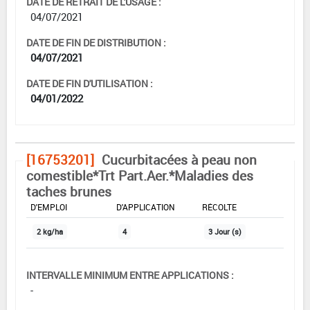
DATE DE RETRAIT DE L'USAGE :
04/07/2021
DATE DE FIN DE DISTRIBUTION :
04/07/2021
DATE DE FIN D'UTILISATION :
04/01/2022
[16753201]
Cucurbitacées à peau non
comestible*Trt Part.Aer.*Maladies des
taches brunes
DOSE MAX
NOMBRE MAX
DÉLAIS AVANT
D'EMPLOI
D'APPLICATION
RÉCOLTE
2 kg/ha
4
3 Jour (s)
INTERVALLE MINIMUM ENTRE APPLICATIONS :
-