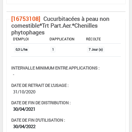
[16753108]
Cucurbitacées à peau non
comestible*Trt Part.Aer.*Chenilles
phytophages
DOSE MAX
NOMBRE MAX
DÉLAIS AVANT
D'EMPLOI
D'APPLICATION
RÉCOLTE
0,3 L/ha
1
7 Jour (s)
INTERVALLE MINIMUM ENTRE APPLICATIONS :
-
DATE DE RETRAIT DE L'USAGE :
31/10/2020
DATE DE FIN DE DISTRIBUTION :
30/04/2021
DATE DE FIN D'UTILISATION :
30/04/2022