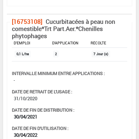
[16753108]
Cucurbitacées à peau non
comestible*Trt Part.Aer.*Chenilles
phytophages
DOSE MAX
NOMBRE MAX
DÉLAIS AVANT
D'EMPLOI
D'APPLICATION
RÉCOLTE
0,1 L/ha
2
7 Jour (s)
INTERVALLE MINIMUM ENTRE APPLICATIONS :
-
DATE DE RETRAIT DE L'USAGE :
31/10/2020
DATE DE FIN DE DISTRIBUTION :
30/04/2021
DATE DE FIN D'UTILISATION :
30/04/2022