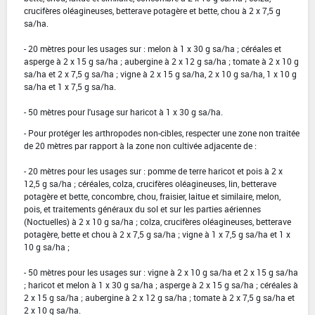
crucifères oléagineuses, betterave potagère et bette, chou à 2 x 7,5 g
sa/ha.
- 20 mètres pour les usages sur : melon à 1 x 30 g sa/ha ; céréales et
asperge à 2 x 15 g sa/ha ; aubergine à 2 x 12 g sa/ha ; tomate à 2 x 10 g
sa/ha et 2 x 7,5 g sa/ha ; vigne à 2 x 15 g sa/ha, 2 x 10 g sa/ha, 1 x 10 g
sa/ha et 1 x 7,5 g sa/ha.
- 50 mètres pour l'usage sur haricot à 1 x 30 g sa/ha.
- Pour protéger les arthropodes non-cibles, respecter une zone non traitée
de 20 mètres par rapport à la zone non cultivée adjacente de :
- 20 mètres pour les usages sur : pomme de terre haricot et pois à 2 x
12,5 g sa/ha ; céréales, colza, crucifères oléagineuses, lin, betterave
potagère et bette, concombre, chou, fraisier, laitue et similaire, melon,
pois, et traitements généraux du sol et sur les parties aériennes
(Noctuelles) à 2 x 10 g sa/ha ; colza, crucifères oléagineuses, betterave
potagère, bette et chou à 2 x 7,5 g sa/ha ; vigne à 1 x 7,5 g sa/ha et 1 x
10 g sa/ha ;
- 50 mètres pour les usages sur : vigne à 2 x 10 g sa/ha et 2 x 15 g sa/ha
; haricot et melon à 1 x 30 g sa/ha ; asperge à 2 x 15 g sa/ha ; céréales à
2 x 15 g sa/ha ; aubergine à 2 x 12 g sa/ha ; tomate à 2 x 7,5 g sa/ha et
2 x 10 g sa/ha.