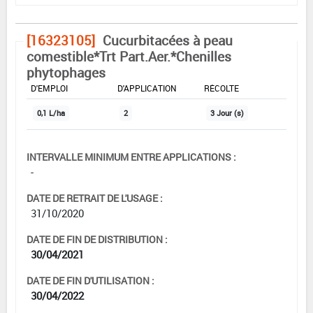
[16323105]
Cucurbitacées à peau
comestible*Trt Part.Aer.*Chenilles
phytophages
DOSE MAX
NOMBRE MAX
DÉLAIS AVANT
D'EMPLOI
D'APPLICATION
RÉCOLTE
0,1 L/ha
2
3 Jour (s)
INTERVALLE MINIMUM ENTRE APPLICATIONS :
-
DATE DE RETRAIT DE L'USAGE :
31/10/2020
DATE DE FIN DE DISTRIBUTION :
30/04/2021
DATE DE FIN D'UTILISATION :
30/04/2022