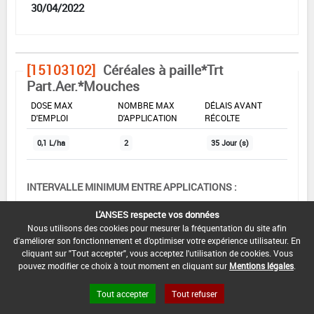
30/04/2022
[15103102]
Céréales à paille*Trt
Part.Aer.*Mouches
DOSE MAX
NOMBRE MAX
DÉLAIS AVANT
D'EMPLOI
D'APPLICATION
RÉCOLTE
0,1 L/ha
2
35 Jour (s)
INTERVALLE MINIMUM ENTRE APPLICATIONS :
-
L'ANSES respecte vos données
DATE DE RETRAIT DE L'USAGE :
Nous utilisons des cookies pour mesurer la fréquentation du site afin
d'améliorer son fonctionnement et d'optimiser votre expérience utilisateur. En
31/10/2020
cliquant sur "Tout accepter", vous acceptez l'utilisation de cookies. Vous
pouvez modifier ce choix à tout moment en cliquant sur
Mentions légales
.
DATE DE FIN DE DISTRIBUTION :
30/04/2021
Tout accepter
Tout refuser
DATE DE FIN D'UTILISATION :