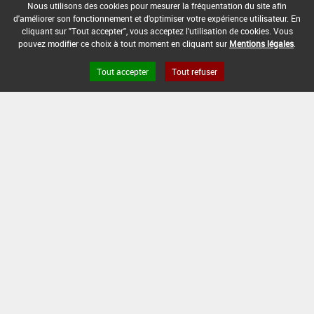
-
Nous utilisons des cookies pour mesurer la fréquentation du site afin
d'améliorer son fonctionnement et d'optimiser votre expérience utilisateur. En
cliquant sur "Tout accepter", vous acceptez l'utilisation de cookies. Vous
DATE DE FIN D'UTILISATION :
pouvez modifier ce choix à tout moment en cliquant sur
Mentions légales
.
-
Tout accepter
Tout refuser
Version du produit : v 2.0