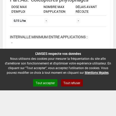
DOSE MAX
NOMBRE MAX
DÉLAIS AVANT
D'EMPLOI
D'APPLICATION
RÉCOLTE
0,15 L/ha
-
-
INTERVALLE MINIMUM ENTRE APPLICATIONS :
-
DATE DE RETRAIT DE L'USAGE :
L'ANSES respecte vos données
22/02/2013
Nous utilisons des cookies pour mesurer la fréquentation du site afin
d'améliorer son fonctionnement et d'optimiser votre expérience utilisateur. En
DATE DE FIN DE DISTRIBUTION :
cliquant sur "Tout accepter", vous acceptez l'utilisation de cookies. Vous
pouvez modifier ce choix à tout moment en cliquant sur
Mentions légales
.
-
DATE DE FIN D'UTILISATION :
Tout accepter
Tout refuser
-
[00517103]
Pois écossés frais*Trt