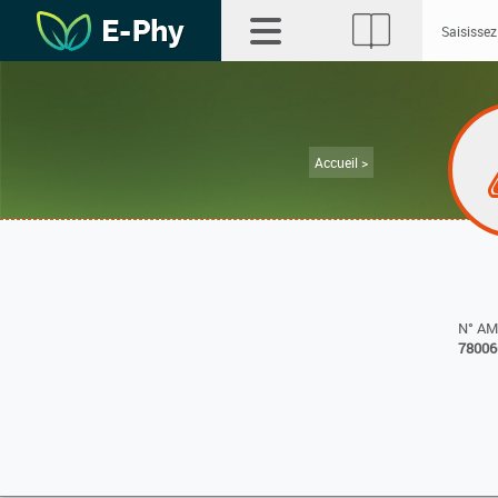
Accueil >
N° A
78006