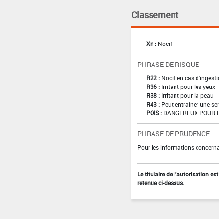
Classement
Xn :
Nocif
PHRASE DE RISQUE
R22 :
Nocif en cas d'ingest
R36 :
Irritant pour les yeux
R38 :
Irritant pour la peau
R43 :
Peut entraîner une sen
POIS :
DANGEREUX POUR L
PHRASE DE PRUDENCE
Pour les informations concernan
Le titulaire de l'autorisation e
retenue ci-dessus.