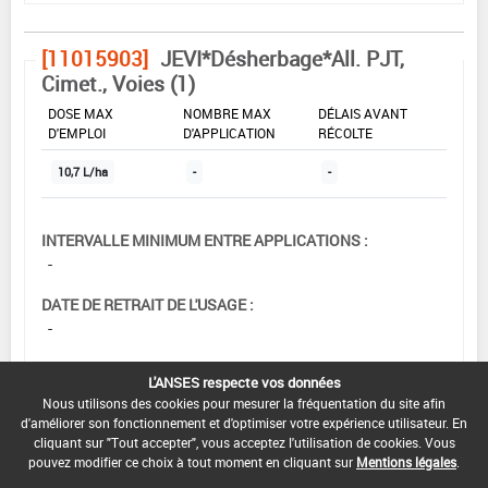
[11015903]
JEVI*Désherbage*All. PJT,
Cimet., Voies (1)
DOSE MAX
NOMBRE MAX
DÉLAIS AVANT
D'EMPLOI
D'APPLICATION
RÉCOLTE
10,7 L/ha
-
-
INTERVALLE MINIMUM ENTRE APPLICATIONS :
-
DATE DE RETRAIT DE L'USAGE :
-
DATE DE FIN DE DISTRIBUTION :
L'ANSES respecte vos données
30/05/2008
Nous utilisons des cookies pour mesurer la fréquentation du site afin
d'améliorer son fonctionnement et d'optimiser votre expérience utilisateur. En
DATE DE FIN D'UTILISATION :
cliquant sur "Tout accepter", vous acceptez l'utilisation de cookies. Vous
13/12/2008
pouvez modifier ce choix à tout moment en cliquant sur
Mentions légales
.