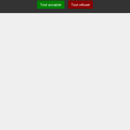
Tout accepter
Tout refuser
Version du produit : v 2.0
FAQ et Contact
Open Data
Mentions légales
Site ANSES
Dphy
2.1.4