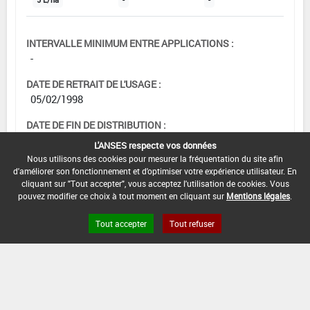
INTERVALLE MINIMUM ENTRE APPLICATIONS :
-
DATE DE RETRAIT DE L'USAGE :
05/02/1998
DATE DE FIN DE DISTRIBUTION :
-
L'ANSES respecte vos données
Nous utilisons des cookies pour mesurer la fréquentation du site afin
DATE DE FIN D'UTILISATION :
d'améliorer son fonctionnement et d'optimiser votre expérience utilisateur. En
-
cliquant sur "Tout accepter", vous acceptez l'utilisation de cookies. Vous
pouvez modifier ce choix à tout moment en cliquant sur
Mentions légales
.
Tout accepter
Tout refuser