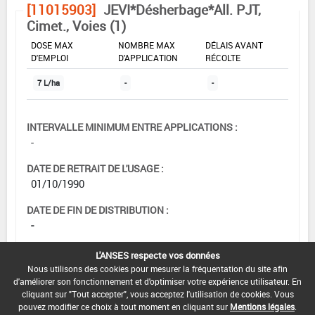
[11015903]
JEVI*Désherbage*All. PJT,
Cimet., Voies (1)
DOSE MAX
NOMBRE MAX
DÉLAIS AVANT
D'EMPLOI
D'APPLICATION
RÉCOLTE
7 L/ha
-
-
INTERVALLE MINIMUM ENTRE APPLICATIONS :
-
DATE DE RETRAIT DE L'USAGE :
01/10/1990
DATE DE FIN DE DISTRIBUTION :
-
DATE DE FIN D'UTILISATION :
L'ANSES respecte vos données
-
Nous utilisons des cookies pour mesurer la fréquentation du site afin
d'améliorer son fonctionnement et d'optimiser votre expérience utilisateur. En
cliquant sur "Tout accepter", vous acceptez l'utilisation de cookies. Vous
pouvez modifier ce choix à tout moment en cliquant sur
Mentions légales
.