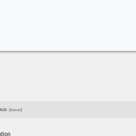
UX :
[Aucun]
tion