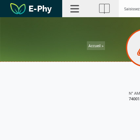
Accueil >
N° A
74001