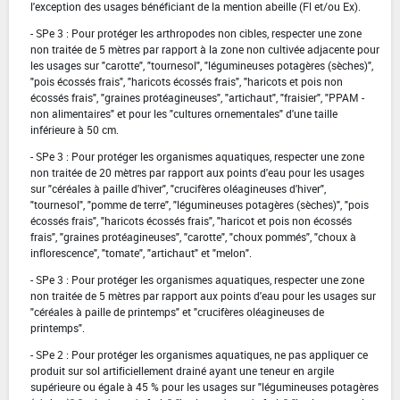
l'exception des usages bénéficiant de la mention abeille (Fl et/ou Ex).
- SPe 3 : Pour protéger les arthropodes non cibles, respecter une zone
non traitée de 5 mètres par rapport à la zone non cultivée adjacente pour
les usages sur "carotte", "tournesol", "légumineuses potagères (sèches)",
"pois écossés frais", "haricots écossés frais", "haricots et pois non
écossés frais", "graines protéagineuses", "artichaut", "fraisier", "PPAM -
non alimentaires" et pour les "cultures ornementales" d'une taille
inférieure à 50 cm.
- SPe 3 : Pour protéger les organismes aquatiques, respecter une zone
non traitée de 20 mètres par rapport aux points d'eau pour les usages
sur "céréales à paille d'hiver", "crucifères oléagineuses d'hiver",
"tournesol", "pomme de terre", "légumineuses potagères (sèches)", "pois
écossés frais", "haricots écossés frais", "haricot et pois non écossés
frais", "graines protéagineuses", "carotte", "choux pommés", "choux à
inflorescence", "tomate", "artichaut" et "melon".
- SPe 3 : Pour protéger les organismes aquatiques, respecter une zone
non traitée de 5 mètres par rapport aux points d'eau pour les usages sur
"céréales à paille de printemps" et "crucifères oléagineuses de
printemps".
- SPe 2 : Pour protéger les organismes aquatiques, ne pas appliquer ce
produit sur sol artificiellement drainé ayant une teneur en argile
supérieure ou égale à 45 % pour les usages sur "légumineuses potagères