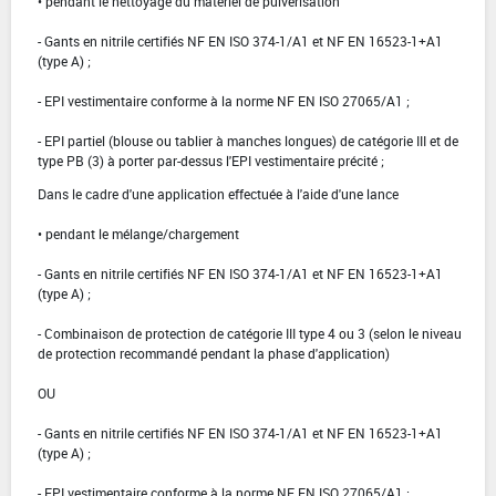
• pendant le nettoyage du matériel de pulvérisation
- Gants en nitrile certifiés NF EN ISO 374-1/A1 et NF EN 16523-1+A1
(type A) ;
- EPI vestimentaire conforme à la norme NF EN ISO 27065/A1 ;
- EPI partiel (blouse ou tablier à manches longues) de catégorie III et de
type PB (3) à porter par-dessus l'EPI vestimentaire précité ;
Dans le cadre d'une application effectuée à l'aide d'une lance
• pendant le mélange/chargement
- Gants en nitrile certifiés NF EN ISO 374-1/A1 et NF EN 16523-1+A1
(type A) ;
- Combinaison de protection de catégorie III type 4 ou 3 (selon le niveau
de protection recommandé pendant la phase d'application)
OU
- Gants en nitrile certifiés NF EN ISO 374-1/A1 et NF EN 16523-1+A1
(type A) ;
- EPI vestimentaire conforme à la norme NF EN ISO 27065/A1 ;