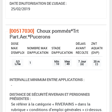
DATE D'AUTORISATION DE L'USAGE :
25/02/2019
[00517030]
Choux pommés*Trt
Part.Aer.*Pucerons
DOSE
DÉLAIS
ZNT
MAX
NOMBRE MAX
STADE
AVANT
AQUATIQUE
D'EMPLOI
D'APPLICATION
D'APPLICATION
RÉCOLTE
(DVP)
0,3
Min
Max
7 Jour
20 m
1
L/ha
: 10
: 49
(s)
(-)
INTERVALLE MINIMUM ENTRE APPLICATIONS :
-
DISTANCE DE SÉCURITÉ RIVERAIN ET PERSONNES
PRÉSENTES :
Se référer à la catégorie « RIVERAINS » dans la
rubrique « conditions d'emploi générales » ci-dessus.