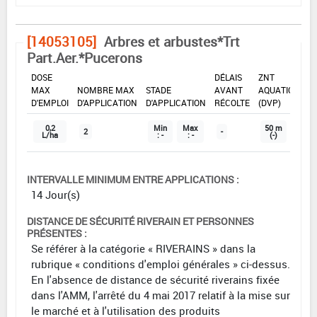
[14053105]
Arbres et arbustes*Trt
Part.Aer.*Pucerons
DOSE
DÉLAIS
ZNT
MAX
NOMBRE MAX
STADE
AVANT
AQUATIQUE
D'EMPLOI
D'APPLICATION
D'APPLICATION
RÉCOLTE
(DVP)
0,2
Min
Max
50 m
2
-
L/ha
: -
: -
(-)
INTERVALLE MINIMUM ENTRE APPLICATIONS :
14 Jour(s)
DISTANCE DE SÉCURITÉ RIVERAIN ET PERSONNES
PRÉSENTES :
Se référer à la catégorie « RIVERAINS » dans la
rubrique « conditions d'emploi générales » ci-dessus.
En l'absence de distance de sécurité riverains fixée
dans l'AMM, l'arrêté du 4 mai 2017 relatif à la mise sur
le marché et à l'utilisation des produits