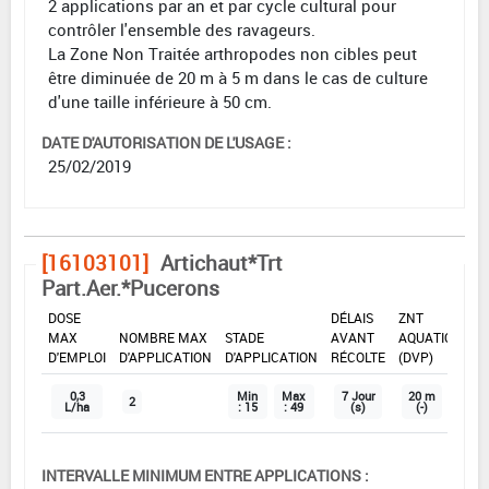
2 applications par an et par cycle cultural pour
contrôler l'ensemble des ravageurs.
La Zone Non Traitée arthropodes non cibles peut
être diminuée de 20 m à 5 m dans le cas de culture
d'une taille inférieure à 50 cm.
DATE D'AUTORISATION DE L'USAGE :
25/02/2019
[16103101]
Artichaut*Trt
Part.Aer.*Pucerons
DOSE
DÉLAIS
ZNT
MAX
NOMBRE MAX
STADE
AVANT
AQUATIQUE
D'EMPLOI
D'APPLICATION
D'APPLICATION
RÉCOLTE
(DVP)
0,3
Min
Max
7 Jour
20 m
2
L/ha
: 15
: 49
(s)
(-)
INTERVALLE MINIMUM ENTRE APPLICATIONS :