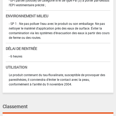
- EPI partiel (blouse) de catégorie III et de type PB (3) à porter par-dessus
l'EPI vestimentaire précité ;
ENVIRONNEMENT MILIEU
- SP 1 : Ne pas polluer l'eau avec le produit ou son emballage. Ne pas
nettoyer le matériel d'application près des eaux de surface. Éviter la
contamination via les systèmes d'évacuation des eaux à partir des cours
de ferme ou des routes.
DÉLAI DE RENTRÉE
- 6 heures
UTILISATION
Le produit contenant du tau-fluvalinate, susceptible de provoquer des
paresthésies, il conviendra d'éviter le contact avec la peau,
conformément à l'arrêté du 9 novembre 2004.
Classement