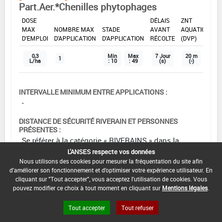
Part.Aer.*Chenilles phytophages
DOSE
DÉLAIS
ZNT
MAX
NOMBRE MAX
STADE
AVANT
AQUATIQUE
D'EMPLOI
D'APPLICATION
D'APPLICATION
RÉCOLTE
(DVP)
0,3
Min
Max
7 Jour
20 m
1
L/ha
: 10
: 49
(s)
(-)
INTERVALLE MINIMUM ENTRE APPLICATIONS :
-
DISTANCE DE SÉCURITÉ RIVERAIN ET PERSONNES
PRÉSENTES :
Se référer à la catégorie « RIVERAINS » dans la
rubrique « conditions d'emploi générales » ci-dessus.
L'ANSES respecte vos données
En l'absence de distance de sécurité riverains fixée
Nous utilisons des cookies pour mesurer la fréquentation du site afin
d'améliorer son fonctionnement et d'optimiser votre expérience utilisateur. En
dans l'AMM, l'arrêté du 4 mai 2017 relatif à la mise sur
cliquant sur "Tout accepter", vous acceptez l'utilisation de cookies. Vous
le marché et à l'utilisation des produits
pouvez modifier ce choix à tout moment en cliquant sur
Mentions légales
.
phytopharmaceutiques et de leurs adjuvants visés à
l'article L. 253-1 du code rural et de la pêche maritime
Tout accepter
Tout refuser
s'applique.