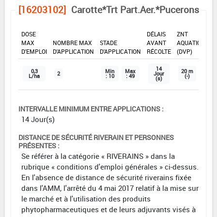
[16203102]
Carotte*Trt Part.Aer.*Pucerons
DOSE
DÉLAIS
ZNT
MAX
NOMBRE MAX
STADE
AVANT
AQUATIQUE
D'EMPLOI
D'APPLICATION
D'APPLICATION
RÉCOLTE
(DVP)
14
0,3
Min
Max
20 m
2
Jour
L/ha
: 10
: 49
(-)
(s)
INTERVALLE MINIMUM ENTRE APPLICATIONS :
14 Jour(s)
DISTANCE DE SÉCURITÉ RIVERAIN ET PERSONNES
PRÉSENTES :
Se référer à la catégorie « RIVERAINS » dans la
rubrique « conditions d'emploi générales » ci-dessus.
En l'absence de distance de sécurité riverains fixée
dans l'AMM, l'arrêté du 4 mai 2017 relatif à la mise sur
le marché et à l'utilisation des produits
phytopharmaceutiques et de leurs adjuvants visés à