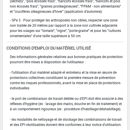
(sèches)", "pois écossés frais", "haricots écossés frais", "haricots et pois
non écossés frais", "graines protéagineuses", "PPAM - non alimentaires"
et "crucifères oléagineuses d'hiver" (application d'automne).
- SPe 3 : Pour protéger les arthropodes non cibles, respecter une zone
non traitée de 20 mètres par rapport à la zone non cultivée adjacente
pour les usages sur "tomate", "vigne", "porte-graine" et pour les "cultures
ornementales" d'une taille supérieure à 50 cm.
CONDITIONS D'EMPLOI DU MATÉRIEL UTILISÉ
Des informations générales relatives aux bonnes pratiques de protection
pourront être mises à disposition de l'utilisateur :
- l'utilisation d'un matériel adapté et entretenu et la mise en œuvre de
protections collectives constituent la première mesure de prévention
contre les risques professionnels, avant la mise en place de protections
individuelles
- le port de combinaison de travail dédiée ou d'EPI doit être associé à des
réflexes d'hygiène (ex : lavage des mains, douche en fin de traitement) et
à un comportement rigoureux (ex : procédure d'habillage/déshabillage).
- les modalités de nettoyage et de stockage des combinaisons de travail
et des EPI réutilisables doivent être conformes à leur notice d'utilisation.