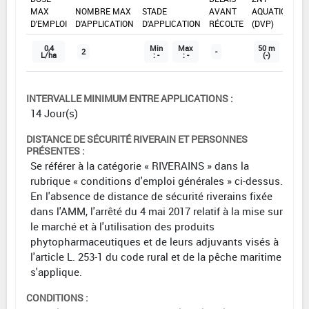
MAX
NOMBRE MAX
STADE
AVANT
AQUATIQUE
D'EMPLOI
D'APPLICATION
D'APPLICATION
RÉCOLTE
(DVP)
0,4
Min
Max
50 m
2
-
L/ha
: -
: -
(-)
INTERVALLE MINIMUM ENTRE APPLICATIONS :
14 Jour(s)
DISTANCE DE SÉCURITÉ RIVERAIN ET PERSONNES
PRÉSENTES :
Se référer à la catégorie « RIVERAINS » dans la
rubrique « conditions d'emploi générales » ci-dessus.
En l'absence de distance de sécurité riverains fixée
dans l'AMM, l'arrêté du 4 mai 2017 relatif à la mise sur
le marché et à l'utilisation des produits
phytopharmaceutiques et de leurs adjuvants visés à
l'article L. 253-1 du code rural et de la pêche maritime
s'applique.
CONDITIONS :