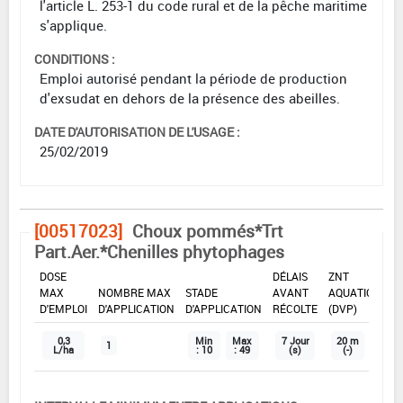
l'article L. 253-1 du code rural et de la pêche maritime
s'applique.
CONDITIONS :
Emploi autorisé pendant la période de production
d'exsudat en dehors de la présence des abeilles.
DATE D'AUTORISATION DE L'USAGE :
25/02/2019
[00517023]
Choux pommés*Trt
Part.Aer.*Chenilles phytophages
DOSE
DÉLAIS
ZNT
MAX
NOMBRE MAX
STADE
AVANT
AQUATIQUE
D'EMPLOI
D'APPLICATION
D'APPLICATION
RÉCOLTE
(DVP)
0,3
Min
Max
7 Jour
20 m
1
L/ha
: 10
: 49
(s)
(-)