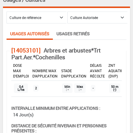
USAGES AUTORISÉS
USAGES RETIRÉS
[14053101]
Arbres et arbustes*Trt
Part.Aer.*Cochenilles
DOSE
DÉLAIS
ZNT
MAX
NOMBRE MAX
STADE
AVANT
AQUATIQUE
D'EMPLOI
D'APPLICATION
D'APPLICATION
RÉCOLTE
(DVP)
0,4
Min
Max
50 m
2
-
L/ha
: -
: -
(-)
INTERVALLE MINIMUM ENTRE APPLICATIONS :
14 Jour(s)
DISTANCE DE SÉCURITÉ RIVERAIN ET PERSONNES
PRÉSENTES :