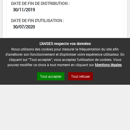
DATE DE FIN DE DISTRIBUTION :
30/11/2019
DATE DE FIN D'UTILISATION :
30/07/2020
L'ANSES respecte vos données
Nous utilisons des cookies pour mesurer la fréquentation du site afin
[15103232]
Seigle*Trt
d'améliorer son fonctionnement et d'optimiser votre expérience utilisateur. En
Part.Aer.*Rhynchosporiose
cliquant sur "Tout accepter", vous acceptez l'utilisation de cookies. Vous
pouvez modifier ce choix à tout moment en cliquant sur
Mentions légales
.
DOSE MAX
NOMBRE MAX
DÉLAIS AVANT
D'EMPLOI
D'APPLICATION
RÉCOLTE
Tout accepter
Tout refuser
2,5 L/ha
1
35 Jour (s)
INTERVALLE MINIMUM ENTRE APPLICATIONS :
-
DATE DE RETRAIT DE L'USAGE :
30/07/2019