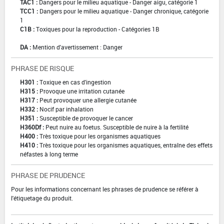
TAC1 :
Dangers pour le milieu aquatique - Danger aigu, catégorie 1
TCC1 :
Dangers pour le milieu aquatique - Danger chronique, catégorie
1
C1B :
Toxiques pour la reproduction - Catégories 1B
DA :
Mention d'avertissement : Danger
PHRASE DE RISQUE
H301 :
Toxique en cas d'ingestion
H315 :
Provoque une irritation cutanée
H317 :
Peut provoquer une allergie cutanée
H332 :
Nocif par inhalation
H351 :
Susceptible de provoquer le cancer
H360Df :
Peut nuire au foetus. Susceptible de nuire à la fertilité
H400 :
Très toxique pour les organismes aquatiques
H410 :
Très toxique pour les organismes aquatiques, entraîne des effets
néfastes à long terme
PHRASE DE PRUDENCE
Pour les informations concernant les phrases de prudence se référer à
l'étiquetage du produit.