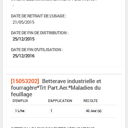
-
DATE DE RETRAIT DE L'USAGE :
21/05/2015
DATE DE FIN DE DISTRIBUTION :
25/12/2015
DATE DE FIN D'UTILISATION :
25/12/2016
[15053202]
Betterave industrielle et
fourragère*Trt Part.Aer.*Maladies du
feuillage
DOSE MAX
NOMBRE MAX
DÉLAIS AVANT
D'EMPLOI
D'APPLICATION
RÉCOLTE
1 L/ha
1
42 Jour (s)