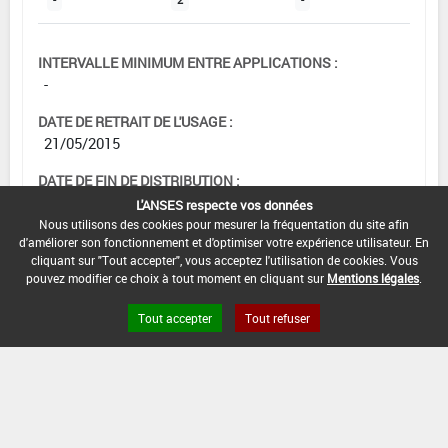
-
2
-
INTERVALLE MINIMUM ENTRE APPLICATIONS :
-
DATE DE RETRAIT DE L'USAGE :
21/05/2015
DATE DE FIN DE DISTRIBUTION :
25/12/2015
L'ANSES respecte vos données
Nous utilisons des cookies pour mesurer la fréquentation du site afin
DATE DE FIN D'UTILISATION :
d'améliorer son fonctionnement et d'optimiser votre expérience utilisateur. En
25/12/2016
cliquant sur "Tout accepter", vous acceptez l'utilisation de cookies. Vous
pouvez modifier ce choix à tout moment en cliquant sur
Mentions légales
.
Tout accepter
Tout refuser
[15103232]
Seigle*Trt
Part.Aer.*Rhynchosporiose
DOSE MAX
NOMBRE MAX
DÉLAIS AVANT
D'EMPLOI
D'APPLICATION
RÉCOLTE