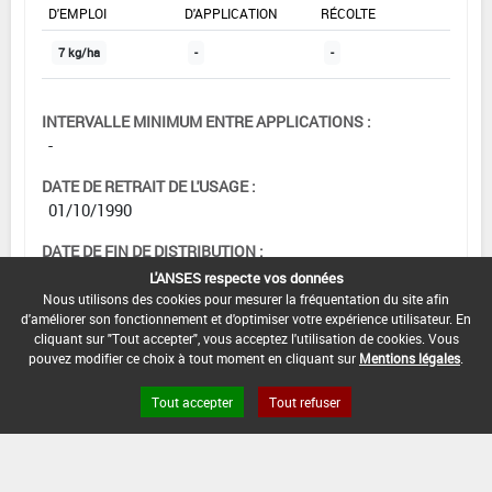
D'EMPLOI
D'APPLICATION
RÉCOLTE
7 kg/ha
-
-
INTERVALLE MINIMUM ENTRE APPLICATIONS :
-
DATE DE RETRAIT DE L'USAGE :
01/10/1990
DATE DE FIN DE DISTRIBUTION :
-
L'ANSES respecte vos données
Nous utilisons des cookies pour mesurer la fréquentation du site afin
DATE DE FIN D'UTILISATION :
d'améliorer son fonctionnement et d'optimiser votre expérience utilisateur. En
-
cliquant sur "Tout accepter", vous acceptez l'utilisation de cookies. Vous
pouvez modifier ce choix à tout moment en cliquant sur
Mentions légales
.
Tout accepter
Tout refuser