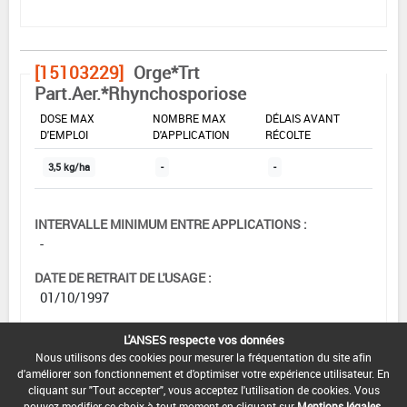
[15103229]
Orge*Trt
Part.Aer.*Rhynchosporiose
DOSE MAX
NOMBRE MAX
DÉLAIS AVANT
D'EMPLOI
D'APPLICATION
RÉCOLTE
3,5 kg/ha
-
-
INTERVALLE MINIMUM ENTRE APPLICATIONS :
-
DATE DE RETRAIT DE L'USAGE :
01/10/1997
DATE DE FIN DE DISTRIBUTION :
L'ANSES respecte vos données
-
Nous utilisons des cookies pour mesurer la fréquentation du site afin
d'améliorer son fonctionnement et d'optimiser votre expérience utilisateur. En
DATE DE FIN D'UTILISATION :
cliquant sur "Tout accepter", vous acceptez l'utilisation de cookies. Vous
-
pouvez modifier ce choix à tout moment en cliquant sur
Mentions légales
.