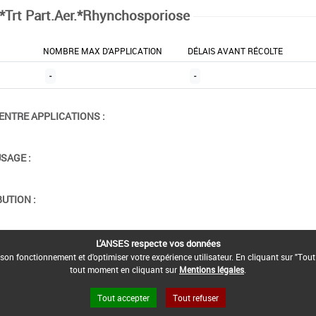
*Trt Part.Aer.*Rhynchosporiose
NOMBRE MAX D'APPLICATION
DÉLAIS AVANT RÉCOLTE
-
-
ENTRE APPLICATIONS :
USAGE :
BUTION :
ION :
L'ANSES respecte vos données
son fonctionnement et d'optimiser votre expérience utilisateur. En cliquant sur "Tout
tout moment en cliquant sur
Mentions légales
.
Tout accepter
Tout refuser