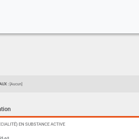
UX :
[Aucun]
tion
CIALITÉ) EN SUBSTANCE ACTIVE
55 g/L