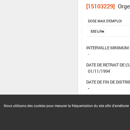
[15103229]
Orge
DOSE MAX D'EMPLOI
3,52 L/ha
INTERVALLE MINIMUM 
-
DATE DE RETRAIT DE L'
01/11/1994
DATE DE FIN DE DISTRI
-
DATE DE FIN D'UTILISAT
-
Nous utilisons des cookies pour mesurer la fréquentation du site afin d'améliorer 