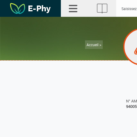
Accueil >
N° A
94005