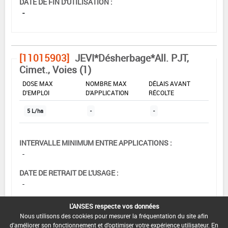
DATE DE FIN D'UTILISATION :
-
[11015903]
JEVI*Désherbage*All. PJT,
Cimet., Voies (1)
DOSE MAX
NOMBRE MAX
DÉLAIS AVANT
D'EMPLOI
D'APPLICATION
RÉCOLTE
5 L/ha
-
-
INTERVALLE MINIMUM ENTRE APPLICATIONS :
-
DATE DE RETRAIT DE L'USAGE :
-
DATE DE FIN DE DISTRIBUTION :
L'ANSES respecte vos données
30/05/2008
Nous utilisons des cookies pour mesurer la fréquentation du site afin
d'améliorer son fonctionnement et d'optimiser votre expérience utilisateur. En