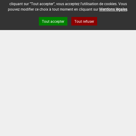
DATE DE FIN D'UTILISATION :
cliquant sur "Tout accepter", vous acceptez l'utilisation de cookies. Vous
13/12/2008
pouvez modifier ce choix à tout moment en cliquant sur
Mentions légales
.
Tout accepter
Tout refuser
Version du produit : v 2.0