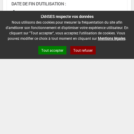
DATE DE FIN D'UTILISATION :
-
L'ANSES respecte vos données
Nous utilisons des cookies pour mesurer la fréquentation du site afin
d'améliorer son fonctionnement et d'optimiser votre expérience utilisateur. En
cliquant sur "Tout accepter", vous acceptez l'utilisation de cookies. Vous
pouvez modifier ce choix à tout moment en cliquant sur
Mentions légales
.
Tout accepter
Tout refuser
Version du produit : v 2.0
FAQ et Contact
Open Data
Mentions légales
Site ANSES
Dphy
2.1.4