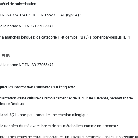
tériel de pulvérisation
NF EN ISO 374-1/A1 et NF EN 16523-1+A1 (type A) ;
e à la norme NF EN ISO 27065/A1 ;
er à manches longues) de catégorie III et de type PB (3) à porter par-dessus l'EPI
LEUR
e à la norme NF EN ISO 27065/A1.
urer les informations suivantes sur l'étiquette :
implantation d'une culture de remplacement et de la culture suivante, permettant de
les de Résidus.
hiazol-3(2H)-one, peut produire une réaction allergique.
t le transfert du métazachlore et de ses métabolites, comme notamment :
ntant des fentes de retrait importantes, un travail superficiel du sol est nécessaire a