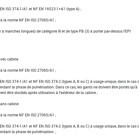
NF EN ISO 374-1/A1 et NF EN 16523-1+A1 (type A) ;
e à la norme NF EN ISO 27065/A1 ;
er à manches longues) de catégorie III et de type PB (3) à porter par-dessus l'EPI
avec cabine
e à la norme NF EN ISO 27065/A1 ;
NF EN ISO 374-1/A1 et NF EN ISO 374-2 (types A, B ou C) à usage unique, dans le cas 
pendant la phase de pulvérisation. Dans ce cas, les gants ne doivent être portés qu'à
vent être stockés après utilisation à l'extérieur de la cabine ;
 sans cabine
e à la norme NF EN ISO 27065/A1 ;
NF EN ISO 374-1/A1 et NF EN ISO 374-2 (types A, B ou C) à usage unique, dans le cas 
pendant la phase de pulvérisation ;