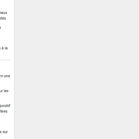
 eaux
utes.
e
 à la
ant une
ur les
positif
fères
s sur