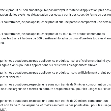
 avec le produit ou son emballage. Ne pas nettoyer le matériel d'application près des
nation via les systèmes d'évacuation des eaux à partir des cours de ferme ou des ro
aux souterraines, ne pas appliquer ce produit sur une parcelle comportant une bétoir
aux souterraines, ne pas appliquer ce produit ou tout autre produit contenant du
 tous les 3 ans à la dose de 500 g métazachlore/ha ou plus d'une fois tous les 4 ans
/ha.
rganismes aquatiques, ne pas appliquer ce produit sur sol artificiellement drainé ay
u égale à 45 % pour des applications sur "crucifères oléagineuses" d'hiver.
rganismes aquatiques, ne pas appliquer ce produit sur sols artificiellement drainé po
aine" et "PPAMC".
organismes aquatiques, respecter une zone non traitée de 5 mètres comportant un dis
ité d'une largeur de 5 mètres en bordure des points d'eau pour les usages sur "cruci
organismes aquatiques, respecter une zone non traitée de 20 mètres comportant un
ent non traité d'une largeur de 20 mètres en bordure des points d'eau pour les usage
PAMC".