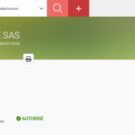
 SAS
e 06/07/2026
AUTORISÉ
N :