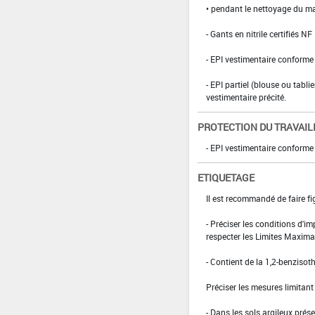
• pendant le nettoyage du ma
- Gants en nitrile certifiés 
- EPI vestimentaire conform
- EPI partiel (blouse ou tabli
vestimentaire précité.
PROTECTION DU TRAVAIL
- EPI vestimentaire conform
ETIQUETAGE
Il est recommandé de faire fig
- ­Préciser les conditions d'
respecter les Limites Maxima
- Contient de la 1,2-benzisot
Préciser les mesures limitan
- Dans les sols argileux prése