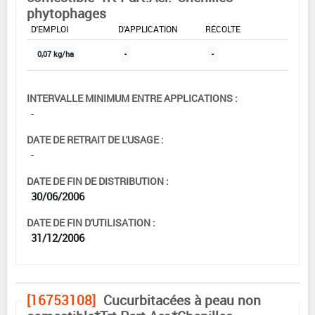
phytophages
DOSE MAX
NOMBRE MAX
DÉLAIS AVANT
D'EMPLOI
D'APPLICATION
RÉCOLTE
0,07 kg/ha
-
-
INTERVALLE MINIMUM ENTRE APPLICATIONS :
-
DATE DE RETRAIT DE L'USAGE :
-
DATE DE FIN DE DISTRIBUTION :
30/06/2006
DATE DE FIN D'UTILISATION :
31/12/2006
[16753108]
Cucurbitacées à peau non