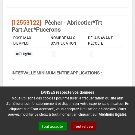
[12553122]
Pêcher - Abricotier*Trt
Part.Aer.*Pucerons
DOSE MAX
NOMBRE MAX
DÉLAIS AVANT
D'EMPLOI
D'APPLICATION
RÉCOLTE
0,01 kg/hL
-
-
INTERVALLE MINIMUM ENTRE APPLICATIONS :
-
DATE DE RETRAIT DE L'USAGE :
L'ANSES respecte vos données
-
Nous utilisons des cookies pour mesurer la fréquentation du site afin
d'améliorer son fonctionnement et d'optimiser votre expérience utilisateur. En
DATE DE FIN DE DISTRIBUTION :
cliquant sur "Tout accepter", vous acceptez l'utilisation de cookies. Vous
30/06/2006
pouvez modifier ce choix à tout moment en cliquant sur
Mentions légales
.
DATE DE FIN D'UTILISATION :
Tout accepter
Tout refuser
31/12/2006