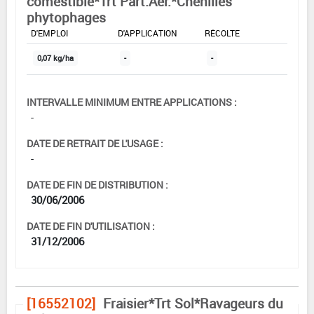
comestible*Trt Part.Aer.*Chenilles
phytophages
DOSE MAX
NOMBRE MAX
DÉLAIS AVANT
D'EMPLOI
D'APPLICATION
RÉCOLTE
0,07 kg/ha
-
-
INTERVALLE MINIMUM ENTRE APPLICATIONS :
-
DATE DE RETRAIT DE L'USAGE :
-
DATE DE FIN DE DISTRIBUTION :
30/06/2006
DATE DE FIN D'UTILISATION :
31/12/2006
[16552102]
Fraisier*Trt Sol*Ravageurs du