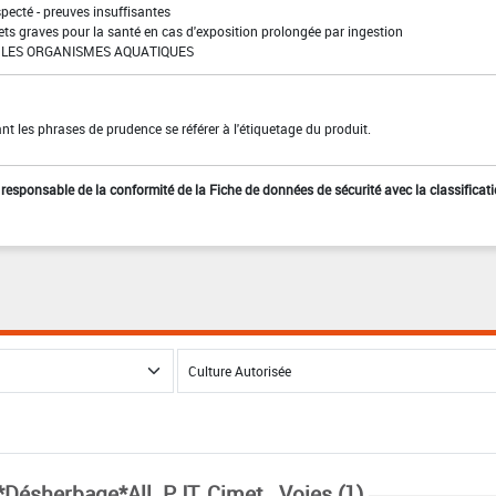
pecté - preuves insuffisantes
ffets graves pour la santé en cas d'exposition prolongée par ingestion
LES ORGANISMES AQUATIQUES
t les phrases de prudence se référer à l'étiquetage du produit.
st responsable de la conformité de la Fiche de données de sécurité avec la classificat
*Désherbage*All. PJT, Cimet., Voies (1)