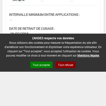
INTERVALLE MINIMUM ENTRE APPLICATIONS :
-
DATE DE RETRAIT DE L'USAGE :
06/02/2004
L'ANSES respecte vos données
DATE DE FIN DE DISTRIBUTION :
Nous utilisons des cookies pour mesurer la fréquentation du site afin
d'améliorer son fonctionnement et d'optimiser votre expérience utilisateur. En
-
cliquant sur "Tout accepter", vous acceptez l'utilisation de cookies. Vous
pouvez modifier ce choix à tout moment en cliquant sur
Mentions légales
.
DATE DE FIN D'UTILISATION :
-
Tout accepter
Tout refuser