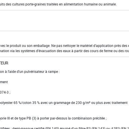
uits des cultures porte-graines traitées en alimentation humaine ou animale.
 avec le produit ou son emballage. Ne pas nettoyer le matériel d'application près des
nation via les systèmes d'évacuation des eaux à partir des cours de ferme ou des ro
TEUR
on à l'aide d'un pulvérisateur à rampe :
ement
 374-3 ;
 polyester 65 %/coton 35 % avec un grammage de 230 g/m² ou plus avec traitement
gorie III et de type PB (3) à porter par-dessus la combinaison précitée ;
ertifiées : demi-masque certifié (EN 140) équipé d'un filtre P3 (EN 143) ou A2P3 (EN