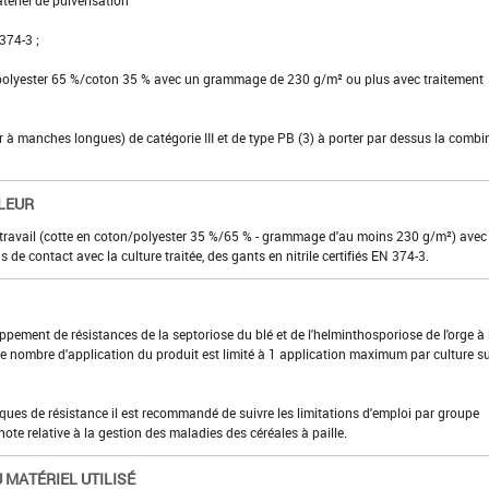
 374-3 ;
 polyester 65 %/coton 35 % avec un grammage de 230 g/m² ou plus avec traitement
ier à manches longues) de catégorie III et de type PB (3) à porter par dessus la comb
LEUR
 travail (cotte en coton/polyester 35 %/65 % - grammage d'au moins 230 g/m²) avec
s de contact avec la culture traitée, des gants en nitrile certifiés EN 374-3.
loppement de résistances de la septoriose du blé et de l'helminthosporiose de l'orge à 
e nombre d'application du produit est limité à 1 application maximum par culture su
sques de résistance il est recommandé de suivre les limitations d'emploi par groupe
ote relative à la gestion des maladies des céréales à paille.
 MATÉRIEL UTILISÉ