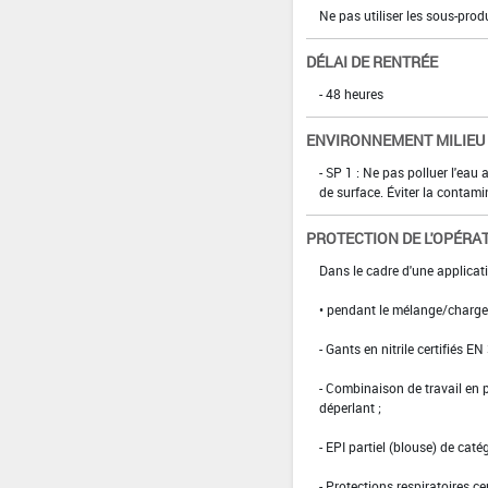
Ne pas utiliser les sous-prod
DÉLAI DE RENTRÉE
- 48 heures
ENVIRONNEMENT MILIEU
- SP 1 : Ne pas polluer l'eau
de surface. Éviter la contami
PROTECTION DE L'OPÉRA
Dans le cadre d'une applicati
• pendant le mélange/charg
- Gants en nitrile certifiés EN
- Combinaison de travail en
déperlant ;
- EPI partiel (blouse) de caté
- Protections respiratoires c