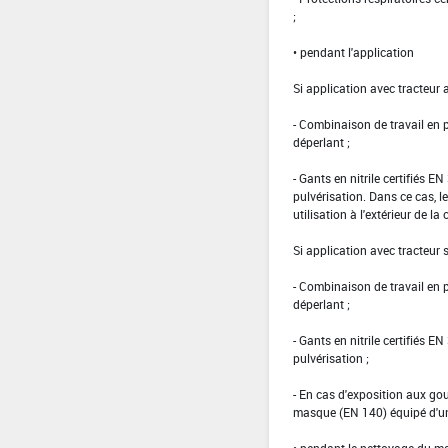
;
• pendant l'application
Si application avec tracteur 
- Combinaison de travail en
déperlant ;
- Gants en nitrile certifiés 
pulvérisation. Dans ce cas, le
utilisation à l'extérieur de la 
Si application avec tracteur
- Combinaison de travail en
déperlant ;
- Gants en nitrile certifiés 
pulvérisation ;
- En cas d'exposition aux gou
masque (EN 140) équipé d'un 
• pendant le nettoyage du ma