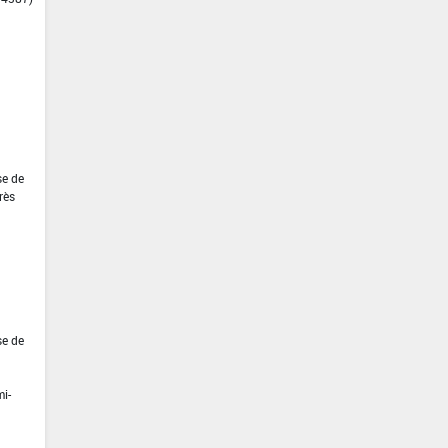
se de
rès
se de
mi-