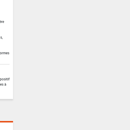
ère
s,
formes
positif
les à