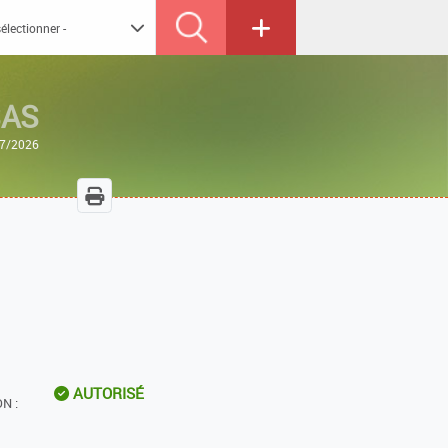
SAS
07/2026
AUTORISÉ
N :