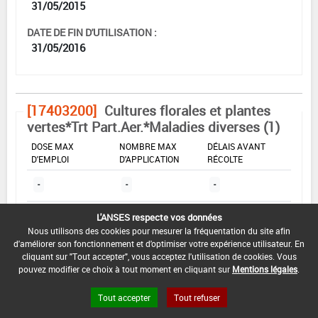
31/05/2015
DATE DE FIN D'UTILISATION :
31/05/2016
[17403200]
Cultures florales et plantes
vertes*Trt Part.Aer.*Maladies diverses (1)
DOSE MAX
NOMBRE MAX
DÉLAIS AVANT
D'EMPLOI
D'APPLICATION
RÉCOLTE
-
-
-
L'ANSES respecte vos données
INTERVALLE MINIMUM ENTRE APPLICATIONS :
Nous utilisons des cookies pour mesurer la fréquentation du site afin
-
d'améliorer son fonctionnement et d'optimiser votre expérience utilisateur. En
cliquant sur "Tout accepter", vous acceptez l'utilisation de cookies. Vous
pouvez modifier ce choix à tout moment en cliquant sur
Mentions légales
.
DATE DE RETRAIT DE L'USAGE :
13/05/2015
Tout accepter
Tout refuser
DATE DE FIN DE DISTRIBUTION :