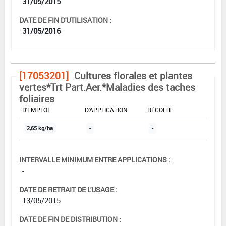
31/05/2015
DATE DE FIN D'UTILISATION :
31/05/2016
[17053201]
Cultures florales et plantes
vertes*Trt Part.Aer.*Maladies des taches
foliaires
DOSE MAX
NOMBRE MAX
DÉLAIS AVANT
D'EMPLOI
D'APPLICATION
RÉCOLTE
2,65 kg/ha
-
-
INTERVALLE MINIMUM ENTRE APPLICATIONS :
-
DATE DE RETRAIT DE L'USAGE :
13/05/2015
DATE DE FIN DE DISTRIBUTION :