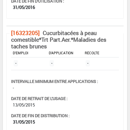
DATE DE FIN D'UTILISATION :
31/05/2016
[16323205]
Cucurbitacées à peau
comestible*Trt Part.Aer.*Maladies des
taches brunes
DOSE MAX
NOMBRE MAX
DÉLAIS AVANT
D'EMPLOI
D'APPLICATION
RÉCOLTE
-
-
-
INTERVALLE MINIMUM ENTRE APPLICATIONS :
-
DATE DE RETRAIT DE L'USAGE :
13/05/2015
DATE DE FIN DE DISTRIBUTION :
31/05/2015