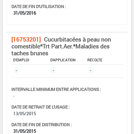
DATE DE FIN D'UTILISATION :
31/05/2016
[16753201]
Cucurbitacées à peau non
comestible*Trt Part.Aer.*Maladies des
taches brunes
DOSE MAX
NOMBRE MAX
DÉLAIS AVANT
D'EMPLOI
D'APPLICATION
RÉCOLTE
-
-
-
INTERVALLE MINIMUM ENTRE APPLICATIONS :
-
DATE DE RETRAIT DE L'USAGE :
13/05/2015
DATE DE FIN DE DISTRIBUTION :
31/05/2015