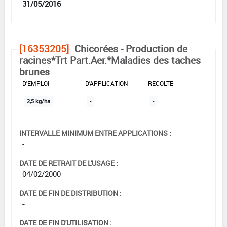
31/05/2016
[16353205]
Chicorées - Production de
racines*Trt Part.Aer.*Maladies des taches
brunes
DOSE MAX
NOMBRE MAX
DÉLAIS AVANT
D'EMPLOI
D'APPLICATION
RÉCOLTE
2,5 kg/ha
-
-
INTERVALLE MINIMUM ENTRE APPLICATIONS :
-
DATE DE RETRAIT DE L'USAGE :
04/02/2000
DATE DE FIN DE DISTRIBUTION :
-
DATE DE FIN D'UTILISATION :