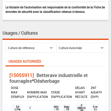
Le titulaire de l'autorisation est responsable de la conformité de la Fiche de
données de sécurité avec la classification retenue ci-dessus.
Usages / Cultures
USAGES AUTORISÉS
[15055911]
Betterave industrielle et
fourragère*Désherbage
DOSE
DÉLAIS
ZNT
MAX
NOMBRE MAX
STADE
AVANT
AQUATIQUE
D'EMPLOI
D'APPLICATION
D'APPLICATION
RÉCOLTE
(DVP)
F
3,5
Min
Max
5 m
1
(BBCH
L/ha
: 10
: 18
(-)
18)