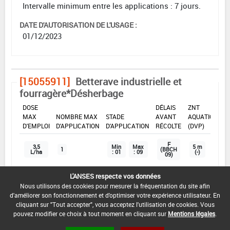
Intervalle minimum entre les applications : 7 jours.
DATE D'AUTORISATION DE L'USAGE :
01/12/2023
[15055911]
Betterave industrielle et
fourragère*Désherbage
DOSE
DÉLAIS
ZNT
MAX
NOMBRE MAX
STADE
AVANT
AQUATIQUE
D'EMPLOI
D'APPLICATION
D'APPLICATION
RÉCOLTE
(DVP)
F
3,5
Min
Max
5 m
1
(BBCH
L/ha
: 01
: 09
(-)
09)
L'ANSES respecte vos données
INTERVALLE MINIMUM ENTRE APPLICATIONS :
Nous utilisons des cookies pour mesurer la fréquentation du site afin
d'améliorer son fonctionnement et d'optimiser votre expérience utilisateur. En
-
cliquant sur "Tout accepter", vous acceptez l'utilisation de cookies. Vous
pouvez modifier ce choix à tout moment en cliquant sur
Mentions légales
.
DISTANCE DE SÉCURITÉ RIVERAIN ET PERSONNES
PRÉSENTES :