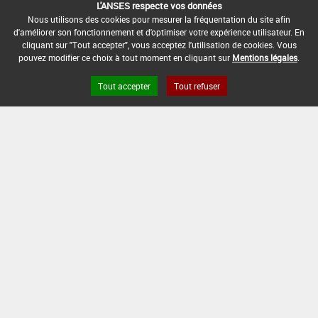
Se référer à la catégorie « RIVERAINS » dans la
L'ANSES respecte vos données
rubrique « conditions d'emploi générales » ci-dessus.
Nous utilisons des cookies pour mesurer la fréquentation du site afin
En l'absence de distance de sécurité riverains fixée
d'améliorer son fonctionnement et d'optimiser votre expérience utilisateur. En
cliquant sur "Tout accepter", vous acceptez l'utilisation de cookies. Vous
dans l'AMM, l'arrêté du 4 mai 2017 relatif à la mise sur
pouvez modifier ce choix à tout moment en cliquant sur
Mentions légales
.
le marché et à l'utilisation des produits
phytopharmaceutiques et de leurs adjuvants visés à
Tout accepter
Tout refuser
l'article L. 253-1 du code rural et de la pêche maritime
s'applique.
CONDITIONS :
DATE D'AUTORISATION DE L'USAGE :
17/08/2022