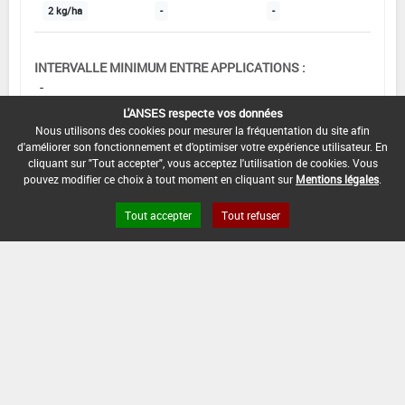
2 kg/ha
-
-
INTERVALLE MINIMUM ENTRE APPLICATIONS :
-
L'ANSES respecte vos données
DATE DE RETRAIT DE L'USAGE :
Nous utilisons des cookies pour mesurer la fréquentation du site afin
-
d'améliorer son fonctionnement et d'optimiser votre expérience utilisateur. En
cliquant sur "Tout accepter", vous acceptez l'utilisation de cookies. Vous
DATE DE FIN DE DISTRIBUTION :
pouvez modifier ce choix à tout moment en cliquant sur
Mentions légales
.
-
Tout accepter
Tout refuser
DATE DE FIN D'UTILISATION :
-