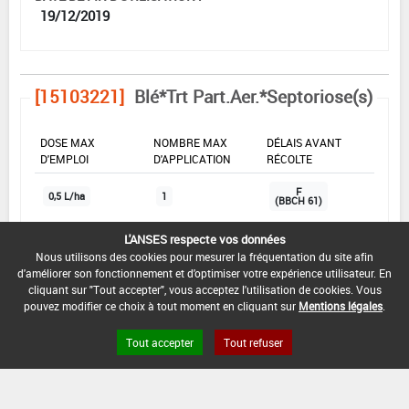
19/12/2019
[15103221]
Blé*Trt Part.Aer.*Septoriose(s)
DOSE MAX
NOMBRE MAX
DÉLAIS AVANT
D'EMPLOI
D'APPLICATION
RÉCOLTE
F
0,5 L/ha
1
(BBCH 61)
L'ANSES respecte vos données
INTERVALLE MINIMUM ENTRE APPLICATIONS :
Nous utilisons des cookies pour mesurer la fréquentation du site afin
d'améliorer son fonctionnement et d'optimiser votre expérience utilisateur. En
-
cliquant sur "Tout accepter", vous acceptez l'utilisation de cookies. Vous
pouvez modifier ce choix à tout moment en cliquant sur
Mentions légales
.
DATE DE RETRAIT DE L'USAGE :
19/06/2019
Tout accepter
Tout refuser
DATE DE FIN DE DISTRIBUTION :
19/09/2019