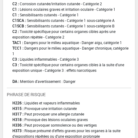
C2 :
Corrosion cutanée/irritation cutanée - Catégorie 2
C1 :
Lésions oculaires graves et irritation oculaire - Catégorie 1
C1 :
Sensibilisants cutanés - Catégorie 1
C1SCA :
Sensibilisants cutanés - Catégorie 1 sous-catégorie A
C1SCB :
Sensibilisants cutanés - Catégorie 1 sous-catégorie B
C2 :
Toxicité spécifique pour certains organes cibles après une
exposition répétée - Catégorie 2
TAC1 :
Dangers pour le milieu aquatique - Danger aigu, catégorie 1
TCC1 :
Dangers pour le milieu aquatique - Danger chronique, catégorie
1
C3 :
Liquides inflammables - Catégorie 3
C3 :
Toxicité spécifique pour certains organes cibles à la suite d'une
exposition unique - Catégorie 3 : effets narcotiques
DA :
Mention d'avertissement : Danger
PHRASE DE RISQUE
H226 :
Liquides et vapeurs inflammables
H315 :
Provoque une irritation cutanée
H317 :
Peut provoquer une allergie cutanée
H318 :
Provoque des lésions oculaires graves
H336 :
Peut provoquer somnolence ou des vertiges
H373 :
Risque présumé d'effets graves pour les organes à la suite
d'expositions répétées ou d'une exposition prolongée