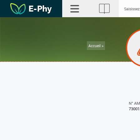
Accueil >
N° A
73001