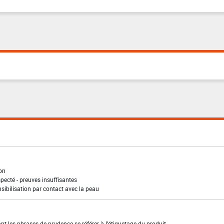
ion
pecté - preuves insuffisantes
sibilisation par contact avec la peau
t les phrases de prudence se référer à l'étiquetage du produit.