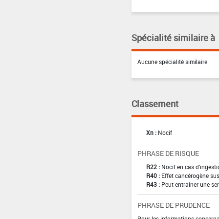
Spécialité similaire à
Aucune spécialité similaire
Classement
Xn :
Nocif
PHRASE DE RISQUE
R22 :
Nocif en cas d'ingest
R40 :
Effet cancérogène sus
R43 :
Peut entraîner une sen
PHRASE DE PRUDENCE
Pour les informations concernan