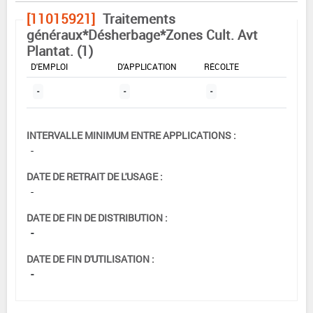
[11015921]
Traitements
généraux*Désherbage*Zones Cult. Avt
Plantat. (1)
DOSE MAX
NOMBRE MAX
DÉLAIS AVANT
D'EMPLOI
D'APPLICATION
RÉCOLTE
-
-
-
INTERVALLE MINIMUM ENTRE APPLICATIONS :
-
DATE DE RETRAIT DE L'USAGE :
-
DATE DE FIN DE DISTRIBUTION :
-
DATE DE FIN D'UTILISATION :
-