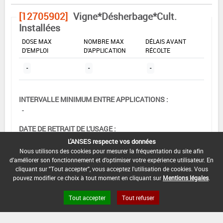
[12705902]
Vigne*Désherbage*Cult.
Installées
DOSE MAX
NOMBRE MAX
DÉLAIS AVANT
D'EMPLOI
D'APPLICATION
RÉCOLTE
-
-
-
INTERVALLE MINIMUM ENTRE APPLICATIONS :
-
DATE DE RETRAIT DE L'USAGE :
-
L'ANSES respecte vos données
Nous utilisons des cookies pour mesurer la fréquentation du site afin
DATE DE FIN DE DISTRIBUTION :
d'améliorer son fonctionnement et d'optimiser votre expérience utilisateur. En
-
cliquant sur "Tout accepter", vous acceptez l'utilisation de cookies. Vous
pouvez modifier ce choix à tout moment en cliquant sur
Mentions légales
.
DATE DE FIN D'UTILISATION :
-
Tout accepter
Tout refuser