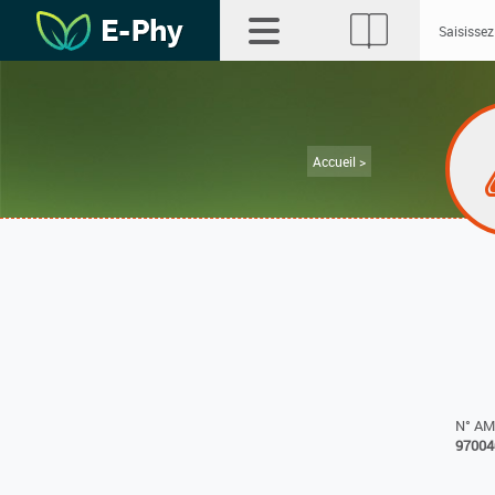
Accueil >
N° A
97004