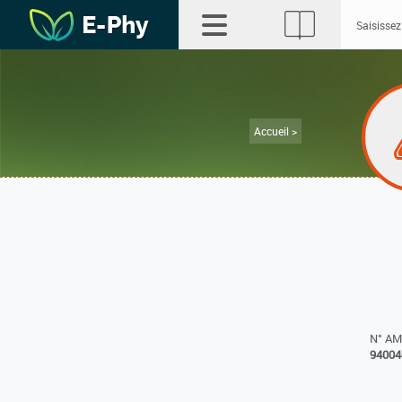
Accueil >
N° A
94004