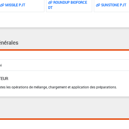
ROUNDUP BIOFORCE
MISSILE PJT
SUNSTONE PJT
DT
énérales
TEUR
tes les opérations de mélange, chargement et application des préparations.