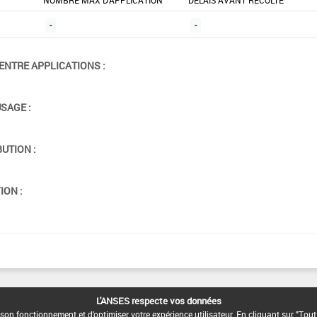
NOMBRE MAX D'APPLICATION
DÉLAIS AVANT RÉCOLTE
-
-
ENTRE APPLICATIONS :
USAGE :
BUTION :
ION :
L'ANSES respecte vos données
son fonctionnement et d'optimiser votre expérience utilisateur. En cliquant sur "Tout