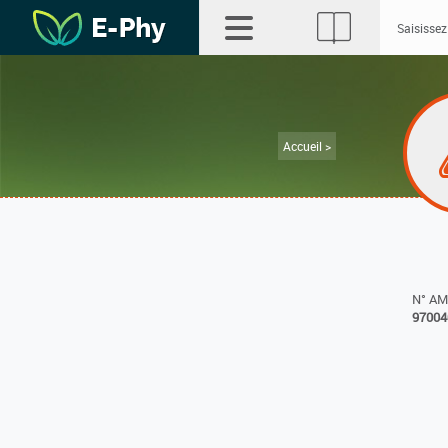
Accueil >
N° A
97004