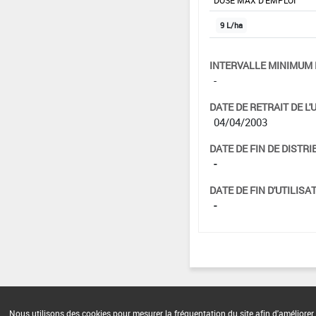
DOSE MAX D'EMPLOI
9 L/ha
INTERVALLE MINIMUM 
-
DATE DE RETRAIT DE L'
04/04/2003
DATE DE FIN DE DISTRI
-
DATE DE FIN D'UTILISAT
-
Nous utilisons des cookies pour mesurer la fréquentation du site afin d'améliorer 