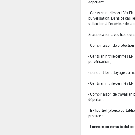
déperlant ;
- Gants en nitrile certifiés 
pulvérisation. Dans ce cas, le
utilisation à l'extérieur de la 
Si application avec tracteur
- Combinaison de protection d
- Gants en nitrile certifiés 
pulvérisation ;
• pendant le nettoyage du ma
- Gants en nitrile certifiés EN
- Combinaison de travail en
déperlant ;
- EPI partiel (blouse ou tabl
précitée ;
- Lunettes ou écran facial cer