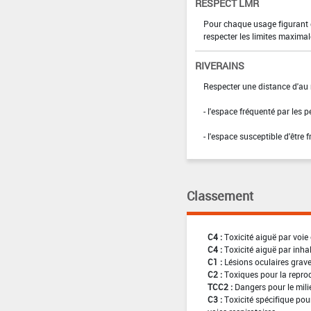
RESPECT LMR
Pour chaque usage figurant da
respecter les limites maximal
RIVERAINS
Respecter une distance d'au 
- l'espace fréquenté par les 
- l'espace susceptible d'être 
Classement
C4 :
Toxicité aiguë par voie 
C4 :
Toxicité aiguë par inha
C1 :
Lésions oculaires graves
C2 :
Toxiques pour la reprod
TCC2 :
Dangers pour le mili
C3 :
Toxicité spécifique pour