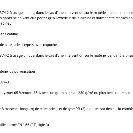
EN 374-2 à usage unique, dans le cas d'une intervention sur le matériel pendant la pha
s gants ne doivent être portés qu'à l'extérieur de la cabine et doivent être stockés ap
cabine ;
 sans cabine
e catégorie III type 4 avec capuche ;
EN 374-2 à usage unique, dans le cas d'une intervention sur le matériel pendant la pha
tériel de pulvérisation
 374-3 ;
 polyester 65 %/coton 35 % avec un grammage de 230 g/m² ou plus avec traitement
ier à manches longues) de catégorie III et de type PB (3) à porter par-dessus la comb
tifié norme EN 166 (CE, sigle 3).