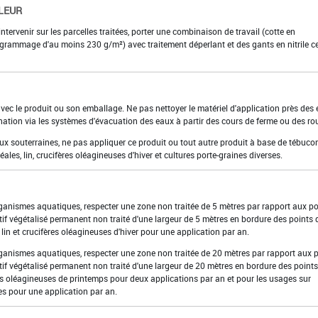
LEUR
intervenir sur les parcelles traitées, porter une combinaison de travail (cotte en
grammage d'au moins 230 g/m²) avec traitement déperlant et des gants en nitrile cer
 avec le produit ou son emballage. Ne pas nettoyer le matériel d'application près des
nation via les systèmes d'évacuation des eaux à partir des cours de ferme ou des ro
aux souterraines, ne pas appliquer ce produit ou tout autre produit à base de tébuco
éales, lin, crucifères oléagineuses d'hiver et cultures porte-graines diverses.
organismes aquatiques, respecter une zone non traitée de 5 mètres par rapport aux po
if végétalisé permanent non traité d'une largeur de 5 mètres en bordure des points 
 lin et crucifères oléagineuses d'hiver pour une application par an.
organismes aquatiques, respecter une zone non traitée de 20 mètres par rapport aux 
if végétalisé permanent non traité d'une largeur de 20 mètres en bordure des points
es oléagineuses de printemps pour deux applications par an et pour les usages sur
es pour une application par an.