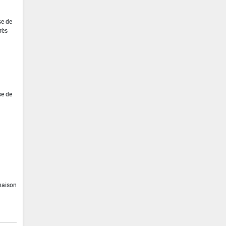
se de
rès
se de
inaison