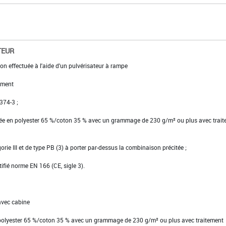
TEUR
on effectuée à l'aide d'un pulvérisateur à rampe
ement
 374-3 ;
ssée en polyester 65 %/coton 35 % avec un grammage de 230 g/m² ou plus avec trai
gorie III et de type PB (3) à porter par-dessus la combinaison précitée ;
tifié norme EN 166 (CE, sigle 3).
avec cabine
 polyester 65 %/coton 35 % avec un grammage de 230 g/m² ou plus avec traitement