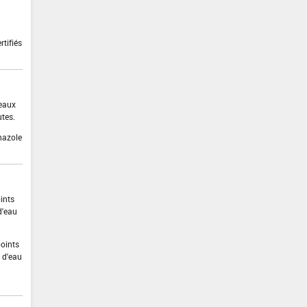
tifiés
 eaux
utes.
nazole
ints
d'eau
points
 d'eau